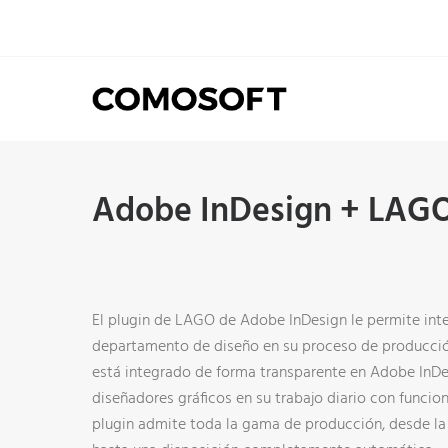
Skip
to
content
SOLICITA UNA DEMOSTRACIÓ
Adobe InDesign + LAGO 
Compruebe usted mismo por qué más
de 4000 profesionales del marketing y la
producción utilizan LAGO de Comosoft
para simplificar sus workflows de
El plugin de LAGO de Adobe InDesign le permite in
producción de marketing y optimizar las
departamento de diseño en su proceso de producci
actividades de marketing multicanal,
está integrado de forma transparente en Adobe InDe
reduciendo significativamente el tiempo
diseñadores gráficos en su trabajo diario con funcione
y los costos de producción.
plugin admite toda la gama de producción, desde la 