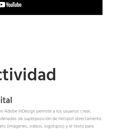
ctividad
ital
n Adobe InDesign permite a los usuarios crear,
ordenadas de superposición de hotspot directamente
sets (imágenes, videos, logotipos) y el texto para