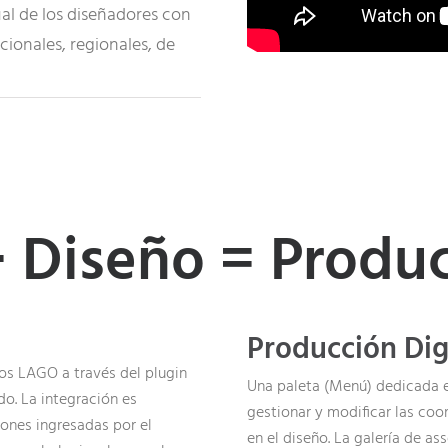
ual de los diseñadores con
ionales, regionales, de
 Diseño = Produ
Producción Dig
tos LAGO a través del plugin
Una paleta (Menú) dedicada e
o. La integración es
gestionar y modificar las co
iones ingresadas por el
en el diseño. La galería de as