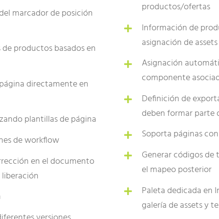
productos/ofertas
del marcador de posición
Información de produ
asignación de assets
s de productos basados en
Asignación automátic
componente asociad
e página directamente en
Definición de expor
deben formar parte d
lizando plantillas de página
Soporta páginas con
enes de workflow
Generar códigos de t
orrección en el documento
el mapeo posterior
 liberación
Paleta dedicada en I
n
galería de assets y t
iferentes versiones