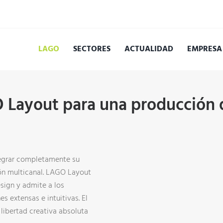
LAGO
SECTORES
ACTUALIDAD
EMPRESA
N
SOLUCIONES DE SOFTWARE
CA
Layout para una producción d
SISTEMA PIM
WO
SISTEMA DAM
GE
SISTEMA DIM
OP
tegrar completamente su
LAGO LAYOUT
PU
ón multicanal. LAGO Layout
sign y admite a los
INTEGRACIÓN DE SISTEMAS
PU
s extensas e intuitivas. El
CONSULTORÍA DE PROYECTOS
SO
libertad creativa absoluta