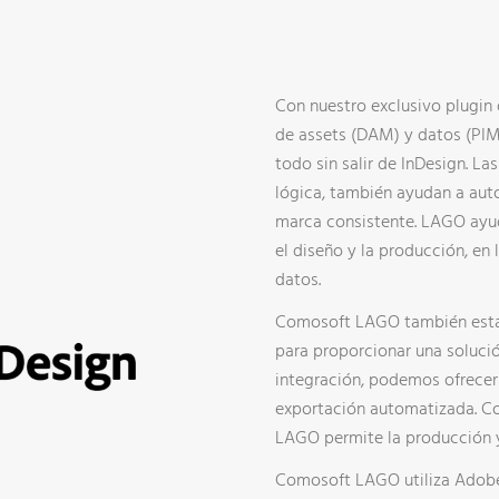
SERVICIOS DE ADMINISTRACIÓN DE BASE DE DATOS
SO
DESCARGA NUESTRO CATÁLOGO
IN
Con nuestro exclusivo plugin
de assets (DAM) y datos (PIM)
todo sin salir de InDesign. L
lógica, también ayudan a auto
marca consistente. LAGO ayud
el diseño y la producción, en
datos.
Comosoft LAGO también está 
para proporcionar una solució
integración, podemos ofrecer 
exportación automatizada. Co
LAGO permite la producción y 
Comosoft LAGO utiliza Adobe 