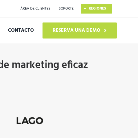
ÁREA DE CLIENTES
SOPORTE
REGIONES
CONTACTO
RESERVA UNA DEMO
RACTERÍSTICAS
e marketing eficaz
RKFLOW COLABORATIVO
STIÓN DE CORRECCIONES Y APROBACIONES
TIMIZACIÓN DE VERSIONES
BLICACIÓN IMPRESA
BLICACIÓN DIGITAL
FTWARE DE PRODUCCIÓN DE CATÁLOGOS