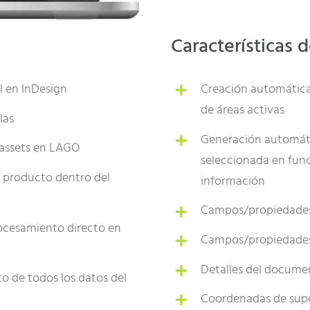
Características 
l en InDesign
Creación automática
de áreas activas
las
Generación automáti
 assets en LAGO
seleccionada en func
l producto dentro del
información
Campos/propiedades
rocesamiento directo en
Campos/propiedades 
Detalles del docume
to de todos los datos del
Coordenadas de supe