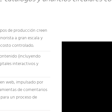
uipos de producción creen
norista a gran escala y
 costo controlado.
contenido (incluyendo
itales interactivos y
o en web, impulsado por
ramientas de comentarios
as para un proceso de