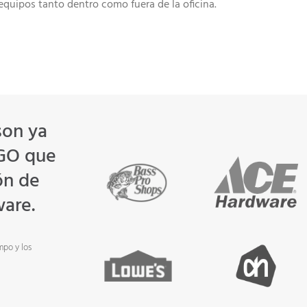
equipos tanto dentro como fuera de la oficina.
son ya
AGO que
ón de
ware.
mpo y los