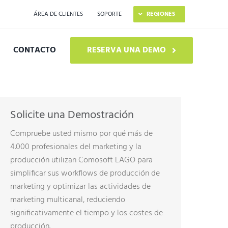
ÁREA DE CLIENTES
SOPORTE
REGIONES
CONTACTO
RESERVA UNA DEMO
RACTERÍSTICAS
RKFLOW COLABORATIVO
Solicite una Demostración
STIÓN DE CORRECCIONES Y APROBACIONES
Compruebe usted mismo por qué más de
4.000 profesionales del marketing y la
TIMIZACIÓN DE VERSIONES
producción utilizan Comosoft LAGO para
BLICACIÓN IMPRESA
simplificar sus workflows de producción de
marketing y optimizar las actividades de
BLICACIÓN DIGITAL
marketing multicanal, reduciendo
significativamente el tiempo y los costes de
FTWARE DE PRODUCCIÓN DE CATÁLOGOS
producción.