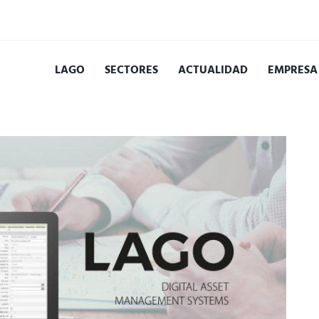
LAGO
SECTORES
ACTUALIDAD
EMPRESA
N
SOLUCIONES DE SOFTWARE
CA
SISTEMA PIM
WO
SISTEMA DAM
GE
SISTEMA DIM
OP
LAGO LAYOUT
PU
INTEGRACIÓN DE SISTEMAS
PU
CONSULTORÍA DE PROYECTOS
SO