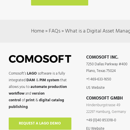
Home
»
FAQs
»
What is a Digital Asset Man
COMOSOFT INC.
7250 Dallas Parkway #400
Plano, Texas 75024
Comosoft’s
LAGO
software is a fully
+1 469-633-1650
integrated
DAM
&
PIM system
that
allows you to
automate production
US Website
workflow
and
version
COMOSOFT GMBH
control
of
print
&
digital catalog
Hindenburgstrasse 49
publishing
.
22297 Hamburg, Germany
+49 (0)40 853318-0
REQUEST A LAGO DEMO
EU Website